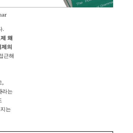
mar
.
언제 왜
시제의
 접근해
,
사
라는
도
까지는