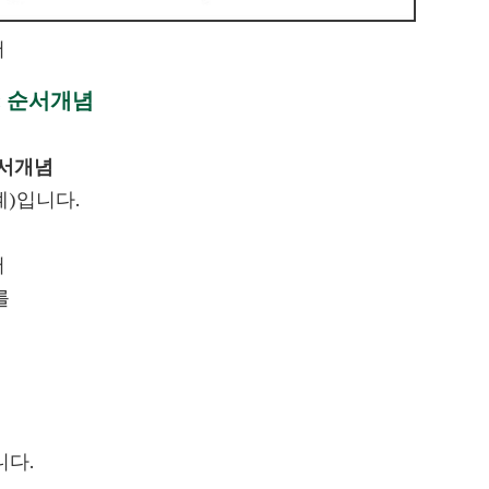
서
: 순서개념
서개념
계)입니다.
서
를
니다.